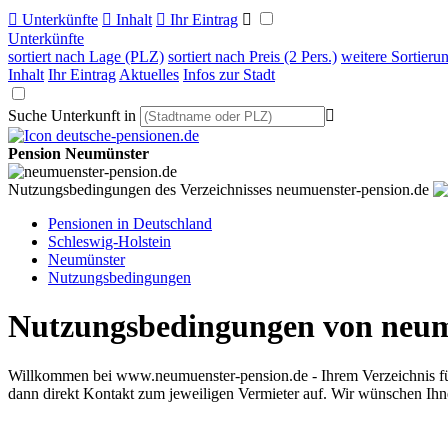

Unterkünfte

Inhalt

Ihr Eintrag

Unterkünfte
sortiert nach Lage (PLZ)
sortiert nach Preis (2 Pers.)
weitere Sortieru
Inhalt
Ihr Eintrag
Aktuelles
Infos zur Stadt
Suche Unterkunft in

Pension Neumünster
Nutzungsbedingungen des Verzeichnisses neumuenster-pension.de
Pensionen in Deutschland
Schleswig-Holstein
Neumünster
Nutzungsbedingungen
Nutzungsbedingungen von neum
Willkommen bei
www.neumuenster-pension.de
- Ihrem Verzeichnis 
dann direkt Kontakt zum jeweiligen Vermieter auf. Wir wünschen Ihne