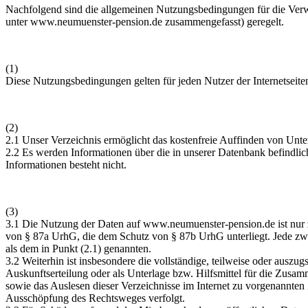
Nachfolgend sind die allgemeinen Nutzungsbedingungen für die V
unter
www.neumuenster-pension.de
zusammengefasst) geregelt.
(1)
Diese Nutzungsbedingungen gelten für jeden Nutzer der Internetseit
(2)
2.1 Unser Verzeichnis ermöglicht das kostenfreie Auffinden von Unt
2.2 Es werden Informationen über die in unserer Datenbank befindlic
Informationen besteht nicht.
(3)
3.1 Die Nutzung der Daten auf
www.neumuenster-pension.de
ist nur
von § 87a UrhG, die dem Schutz von § 87b UrhG unterliegt. Jede z
als dem in Punkt (2.1) genannten.
3.2 Weiterhin ist insbesondere die vollständige, teilweise oder aus
Auskunftserteilung oder als Unterlage bzw. Hilfsmittel für die Zusam
sowie das Auslesen dieser Verzeichnisse im Internet zu vorgenannte
Ausschöpfung des Rechtsweges verfolgt.