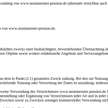
erwendung von
www.neumuenster-pension.de
(alternativ erreichbar auc
en von
www.neumuenster-pension.de
.
erkünften zwecks einer beabsichtigten, bevorstehenden Übernachtung d
hen Objekte sowie weitere redaktionelle Angebote und Serviceangebote
 zu dem in Punkt (2.1) genannten Zweck zulässig. Bei den zur Nutzun
weckfremde Nutzung oder Verwertung der Daten ist unzulässig, insbes
zugsweise Verwendung des Verzeichnisses
www.neumuenster-pension.de
f
menstellung oder Ergänzung von Verzeichnissen jeder Art und in jeder m
n Zwecken sowie zu Zwecken sonstiger kommerzieller Verwendung nicht