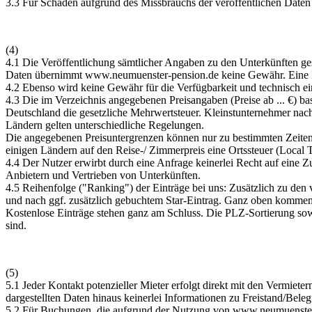
3.3 Für Schäden aufgrund des Missbrauchs der veröffentlichen Date
(4)
4.1 Die Veröffentlichung sämtlicher Angaben zu den Unterkünften gesc
Daten übernimmt
www.neumuenster-pension.de
keine Gewähr. Eine
4.2 Ebenso wird keine Gewähr für die Verfügbarkeit und technisch 
4.3 Die im Verzeichnis angegebenen Preisangaben (Preise ab ... €) ba
Deutschland die gesetzliche Mehrwertsteuer. Kleinstunternehmer nach
Ländern gelten unterschiedliche Regelungen.
Die angegebenen Preisuntergrenzen können nur zu bestimmten Zeiten 
einigen Ländern auf den Reise-/ Zimmerpreis eine Ortssteuer (Local 
4.4 Der Nutzer erwirbt durch eine Anfrage keinerlei Recht auf eine
Anbietern und Vertrieben von Unterkünften.
4.5 Reihenfolge ("Ranking") der Einträge bei uns: Zusätzlich zu den 
und nach ggf. zusätzlich gebuchtem Star-Eintrag. Ganz oben kommen (
Kostenlose Einträge stehen ganz am Schluss. Die PLZ-Sortierung sowie
sind.
(5)
5.1 Jeder Kontakt potenzieller Mieter erfolgt direkt mit den Vermiete
dargestellten Daten hinaus keinerlei Informationen zu Freistand/Bel
5.2 Für Buchungen, die aufgrund der Nutzung von
www.neumuenster