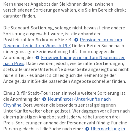
Kern unseres Angebots dar. Sie können dabei zwischen
verschiedenen Sortierungen wählen, die Sie im Bereich direkt
darunter finden.
Die Standard-Sortierung, solange nicht bewusst eine andere
Sortierung ausgewählt wurde, ist die anhand der
Postleitzahlen. So können Sie z.B.
Pensionen in und um
Neumünster in Ihrer Wunsch-PLZ
finden. Bei der Suche nach
einer günstigen Ferienwohnung hilft Ihnen dagegen die
Anordnung der
Ferienwohnungen in und um Neumünster
nach Preis
. Dabei werden jedoch, wie bei allen Sortierungen,
stets alle unsere Unterkünfte dieser Seite angezeigt und nicht
nur ein Teil - es ändert sich lediglich die Reihenfolge der
Anzeige, damit Sie die passenden Angebote schneller finden.
Eine z.B. für Stadt-Touristen sinnvolle weitere Sortierung ist
die Anordnung der
Neumünster-Unterkünfte nach
Citynähe
. Dort werden die besonders zentral gelegenen
Unterkünfte weiter oben gelistet. Wer dagegen vor allem nach
einem günstigen Angebot sucht, der wird bei unseren drei
Preis-Sortierungen anhand der Personenzahl fündig: Für eine
Person gedacht ist die Suche nach einer
Übernachtung in